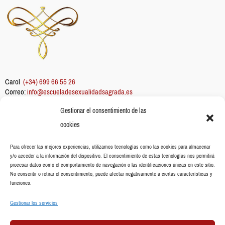
Carol
(+34) 699 66 55 26
Correo:
info@escueladesexualidadsagrada.es
Gestionar el consentimiento de las
Información
cookies
Sobre mi
Escuela
Para ofrecer las mejores experiencias, utilizamos tecnologías como las cookies para almacenar
y/o acceder a la información del dispositivo. El consentimiento de estas tecnologías nos permitirá
Aceites esenciales
procesar datos como el comportamiento de navegación o las identificaciones únicas en este sitio.
Blog
No consentir o retirar el consentimiento, puede afectar negativamente a ciertas características y
funciones.
Gestionar los servicios
Legal