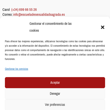
Carol
(+34) 699 66 55 26
Correo:
info@escueladesexualidadsagrada.es
Gestionar el consentimiento de las
Información
cookies
Sobre mi
Escuela
Para ofrecer las mejores experiencias, utilizamos tecnologías como las cookies para almacenar
y/o acceder a la información del dispositivo. El consentimiento de estas tecnologías nos permitirá
Aceites esenciales
procesar datos como el comportamiento de navegación o las identificaciones únicas en este sitio.
Blog
No consentir o retirar el consentimiento, puede afectar negativamente a ciertas características y
funciones.
Gestionar los servicios
Legal
Aceptar
Aviso Legal
Política de privacidad
Denegar
Política de cookies
Ver preferencias