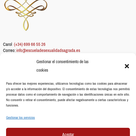
Carol
(+34) 699 66 55 26
Correo:
info@escueladesexualidadsagrada.es
Gestionar el consentimiento de las
Información
cookies
Sobre mi
Escuela
Para ofrecer las mejores experiencias, utilizamos tecnologías como las cookies para almacenar
y/o acceder a la información del dispositivo. El consentimiento de estas tecnologías nos permitirá
Aceites esenciales
procesar datos como el comportamiento de navegación o las identificaciones únicas en este sitio.
Blog
No consentir o retirar el consentimiento, puede afectar negativamente a ciertas características y
funciones.
Gestionar los servicios
Legal
Aceptar
Aviso Legal