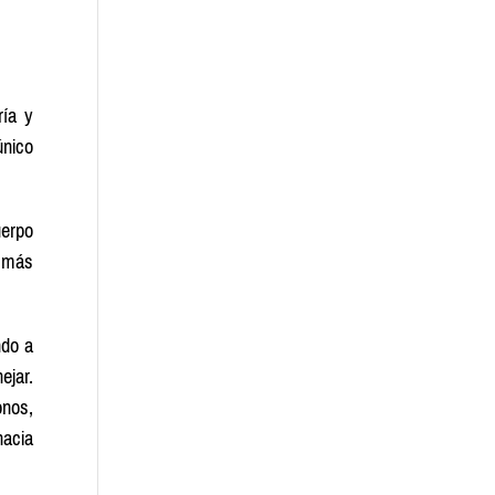
ría y
único
uerpo
o más
ndo a
ejar.
onos,
hacia