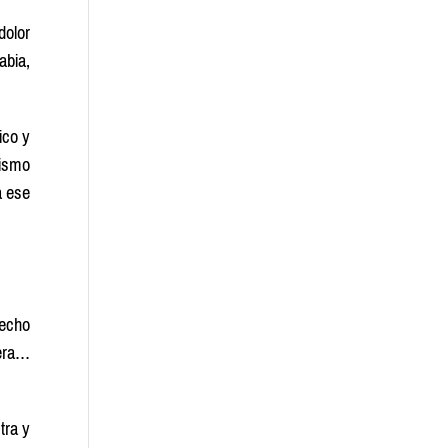
dolor
abia,
ico y
mismo
a ese
hecho
iera…
tra y