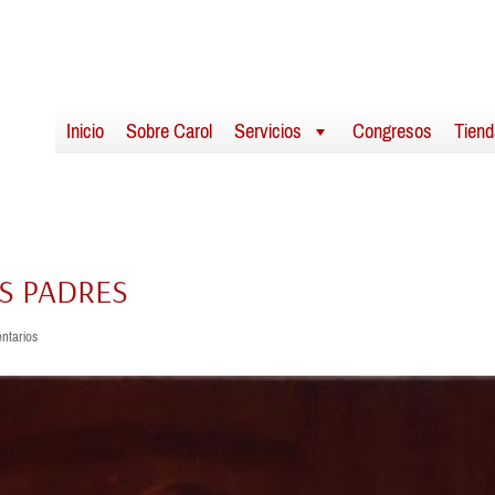
Inicio
Sobre Carol
Servicios
Congresos
Tiend
OS PADRES
ntarios