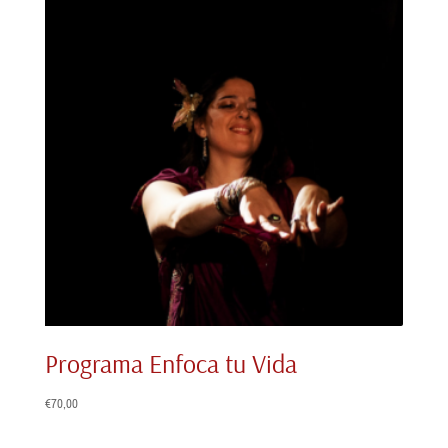
€1.899,00.
€1.335,00.
Programa Enfoca tu Vida
€
70,00