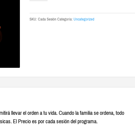
tu
Vida
SKU:
Cada Sesión
Categoría:
Uncategorized
cantidad
tirá llevar el orden a tu vida. Cuando la familia se ordena, todo
sicas. El Precio es por cada sesión del programa.