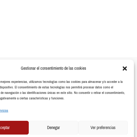
Gestionar el consentimiento de las cookies
Legal
s mejores experiencias, utilizamos tecnologías como las cookies para almacenar y/o acceder a la
dispositivo. El consentimiento de estas tecnologías nos permitirá procesar datos como el
Aviso Legal
e navegación o las identificaciones únicas en este sitio. No consentir o retirar el consentimiento,
Política de privacidad
gativamente a ciertas características y funciones.
Política de cookies
rvicios
ceptar
Denegar
Ver preferencias