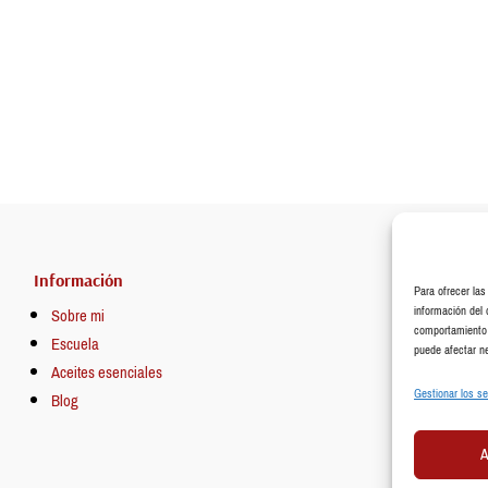
Información
Para ofrecer la
información del 
Sobre mi
comportamiento d
Escuela
puede afectar ne
Aceites esenciales
Gestionar los se
Blog
A