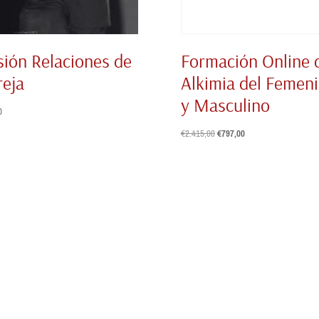
sión Relaciones de
Formación Online 
reja
Alkimia del Femen
y Masculino
0
El
El
€
2.415,00
€
797,00
precio
precio
original
actual
era:
es:
€2.415,00.
€797,00.