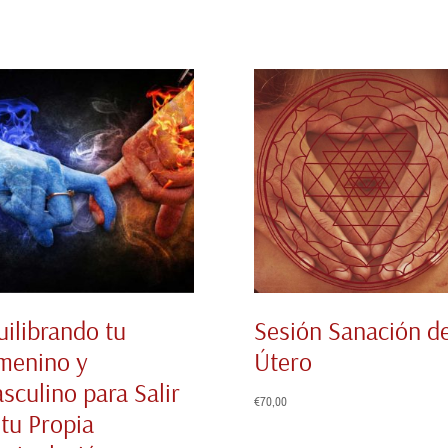
uilibrando tu
Sesión Sanación d
menino y
Útero
sculino para Salir
€
70,00
 tu Propia