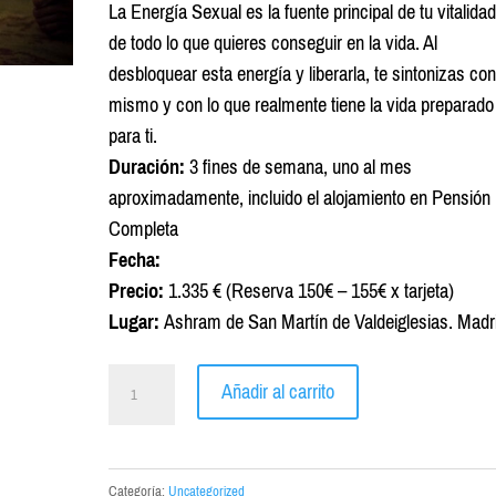
precio
precio
La Energía Sexual es la fuente principal de tu vitalidad
original
actual
de todo lo que quieres conseguir en la vida. Al
era:
es:
desbloquear esta energía y liberarla, te sintonizas con
€1.899,00.
€1.335,00.
mismo y con lo que realmente tiene la vida preparado
para ti.
Duración:
3 fines de semana, uno al mes
aproximadamente, incluido el alojamiento en Pensión
Completa
Fecha:
Precio:
1.335 € (Reserva 150€ – 155€ x tarjeta)
Lugar:
Ashram de San Martín de Valdeiglesias. Madr
Formación
Añadir al carrito
Presencial
de
Alkimia
Categoría:
Uncategorized