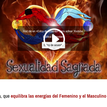
Haz clic en «Estoy de acuerdo» para activar Youtube
Política de cookies
Estoy de acuerdo
a, que
equilibra las energías del Femenino y el Masculino 