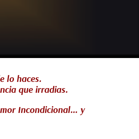
e lo haces.
ncia que irradias.
 Amor Incondicional… y
…