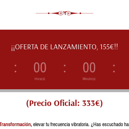
¡¡OFERTA DE LANZAMIENTO, 155€!!
0
:
00
:
00
:
Hora(s)
Minuto(s)
(Precio Oficial: 333€)
Transformación,
elevar tu frecuencia vibratoria
.
¿Has escuchado habl