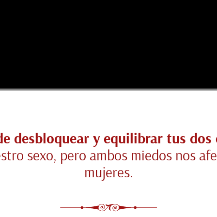
de desbloquear y equilibrar tus dos 
stro sexo, pero ambos miedos nos afe
mujeres.