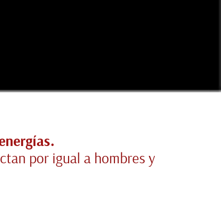
energías.
ctan por igual a hombres y